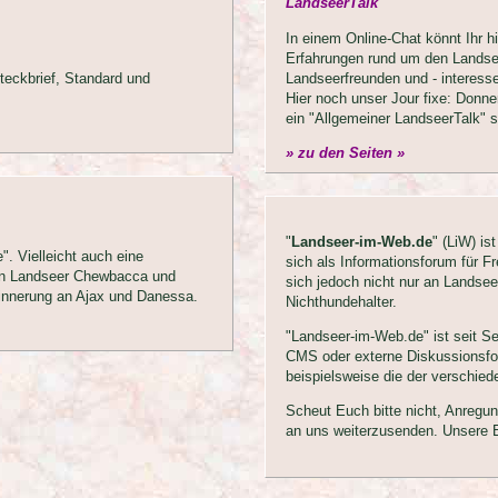
LandseerTalk
In einem Online-Chat könnt Ihr 
Erfahrungen rund um den Landse
teckbrief, Standard und
Landseerfreunden und - interesse
Hier noch unser Jour fixe: Donne
ein "Allgemeiner LandseerTalk" s
» zu den Seiten »
"
Landseer-im-Web.de
" (LiW) is
". Vielleicht auch eine
sich als Informationsforum für 
nen Landseer Chewbacca und
sich jedoch nicht nur an Landsee
Erinnerung an Ajax und Danessa.
Nichthundehalter.
"Landseer-im-Web.de" ist seit S
CMS oder externe Diskussionsfor
beispielsweise die der verschied
Scheut Euch bitte nicht, Anregung
an uns weiterzusenden. Unsere E