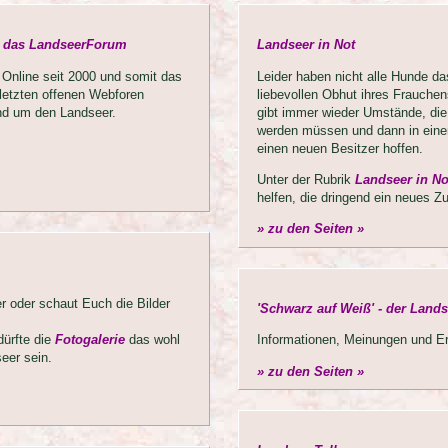
- das LandseerForum
Landseer in Not
 Online seit 2000 und somit das
Leider haben nicht alle Hunde da
 letzten offenen Webforen
liebevollen Obhut ihres Frauchen
nd um den Landseer.
gibt immer wieder Umstände, di
werden müssen und dann in einem
einen neuen Besitzer hoffen.
Unter der Rubrik
Landseer in No
helfen, die dringend ein neues 
» zu den Seiten »
er oder schaut Euch die Bilder
'Schwarz auf Weiß' - der Land
dürfte die
Fotogalerie
das wohl
Informationen, Meinungen und E
eer sein.
» zu den Seiten »