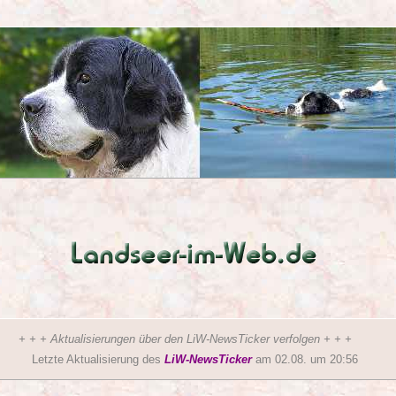
 + Aktualisierungen über den LiW-NewsTicker verfolgen + + +
Letzte Aktualisierung des
LiW-NewsTicker
am 02.08. um 20:56